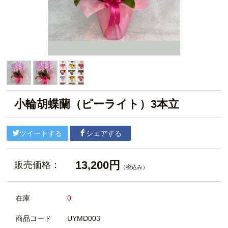
小輪胡蝶蘭（ピーライト）3本立
ツイートする
シェアする
13,200円
販売価格：
（税込み）
在庫
0
商品コード
UYMD003