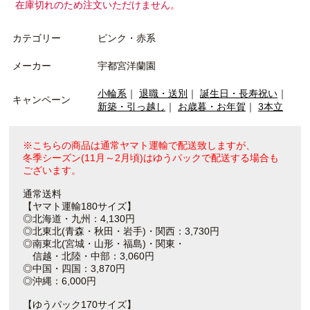
在庫切れのため注文いただけません。
カテゴリー
ピンク・赤系
メーカー
宇都宮洋蘭園
小輪系
｜
退職・送別
｜
誕生日・長寿祝い
｜
キャンペーン
新築・引っ越し
｜
お歳暮・お年賀
｜
3本立
※こちらの商品は通常ヤマト運輸で配送致しますが、
冬季シーズン(11月～2月頃)はゆうパックで配送する場合も
ございます。
通常送料
【ヤマト運輸180サイズ】
◎北海道・九州：4,130円
◎北東北(青森・秋田・岩手)・関西：3,730円
◎南東北(宮城・山形・福島)・関東・
信越・北陸・中部：3,060円
◎中国・四国：3,870円
◎沖縄：6,000円
【ゆうパック170サイズ】