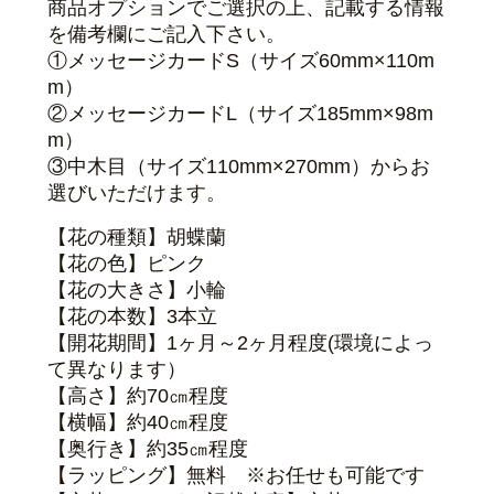
商品オプションでご選択の上、記載する情報
を備考欄にご記入下さい。
①メッセージカードS（サイズ60mm×110m
m）
②メッセージカードL（サイズ185mm×98m
m）
③中木目（サイズ110mm×270mm）からお
選びいただけます。
【花の種類】胡蝶蘭
【花の色】ピンク
【花の大きさ】小輪
【花の本数】3本立
【開花期間】1ヶ月～2ヶ月程度(環境によっ
て異なります）
【高さ】約70㎝程度
【横幅】約40㎝程度
【奥行き】約35㎝程度
【ラッピング】無料 ※お任せも可能です