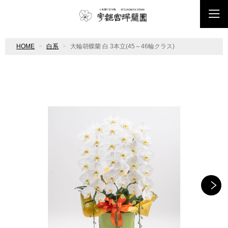
HOME
白系
大輪胡蝶蘭 白 3本立(45～46輪クラス)