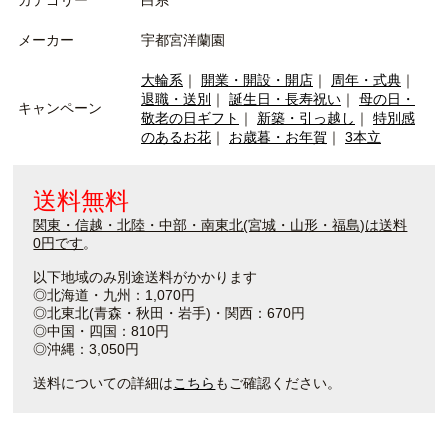
カテゴリー
白系
メーカー
宇都宮洋蘭園
大輪系
｜
開業・開設・開店
｜
周年・式典
｜
退職・送別
｜
誕生日・長寿祝い
｜
母の日・
キャンペーン
敬老の日ギフト
｜
新築・引っ越し
｜
特別感
のあるお花
｜
お歳暮・お年賀
｜
3本立
送料無料
関東・信越・北陸・中部・南東北(宮城・山形・福島)は送料
0円です
。
以下地域のみ別途送料がかかります
◎北海道・九州：1,070円
◎北東北(青森・秋田・岩手)・関西：670円
◎中国・四国：810円
◎沖縄：3,050円
送料についての詳細は
こちら
もご確認ください。