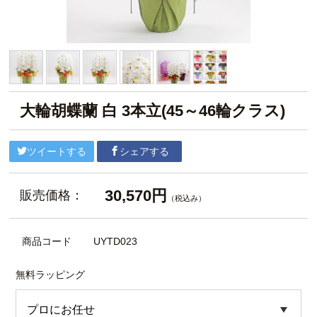
大輪胡蝶蘭 白 3本立(45～46輪クラス)
ツイートする
シェアする
30,570円
販売価格：
（税込み）
商品コード
UYTD023
無料ラッピング