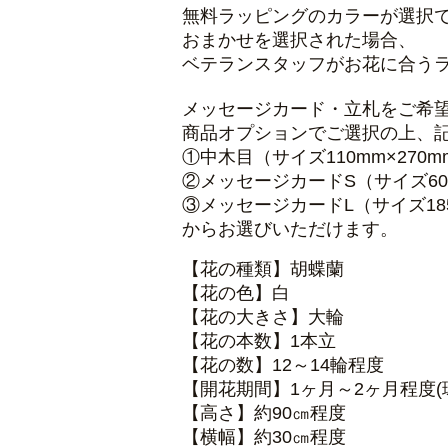
無料ラッピングのカラーが選択
おまかせを選択された場合、
ベテランスタッフがお花に合う
メッセージカード・立札をご希
商品オプションでご選択の上、
①中木目（サイズ110mm×270m
②メッセージカードS（サイズ60m
③メッセージカードL（サイズ185
からお選びいただけます。
【花の種類】胡蝶蘭
【花の色】白
【花の大きさ】大輪
【花の本数】1本立
【花の数】12～14輪程度
【開花期間】1ヶ月～2ヶ月程度
【高さ】約90㎝程度
【横幅】約30㎝程度