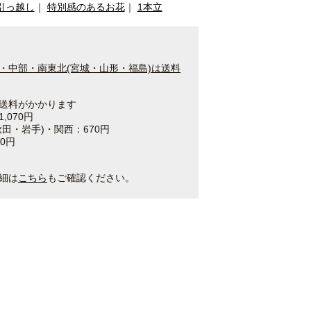
引っ越し
｜
特別感のあるお花
｜
1本立
・中部・南東北(宮城・山形・福島)は送料
送料がかかります
,070円
田・岩手)・関西：670円
0円
細は
こちら
もご確認ください。