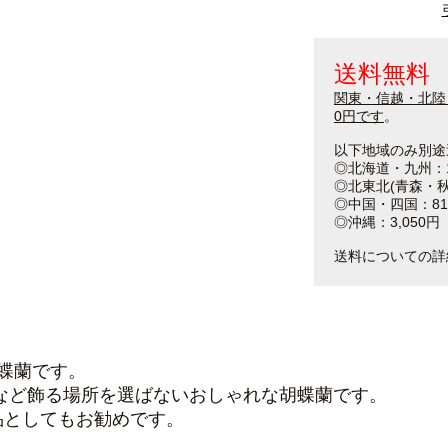
送料無料
関東・信越・北陸
0円です
。
以下地域のみ別途
◎北海道・九州：1
◎北東北(青森・秋
◎中国・四国：81
◎沖縄：3,050円
送料についての詳
蝶蘭です。
など飾る場所を選ばないおしゃれな胡蝶蘭です。
品としてもお勧めです。