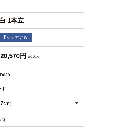
白 1本立
シェアする
20,570円
（税込み）
D030
ード
内容