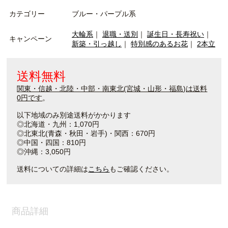
カテゴリー
ブルー・パープル系
大輪系
｜
退職・送別
｜
誕生日・長寿祝い
｜
キャンペーン
新築・引っ越し
｜
特別感のあるお花
｜
2本立
送料無料
関東・信越・北陸・中部・南東北(宮城・山形・福島)は送料
0円です
。
以下地域のみ別途送料がかかります
◎北海道・九州：1,070円
◎北東北(青森・秋田・岩手)・関西：670円
◎中国・四国：810円
◎沖縄：3,050円
送料についての詳細は
こちら
もご確認ください。
商品詳細