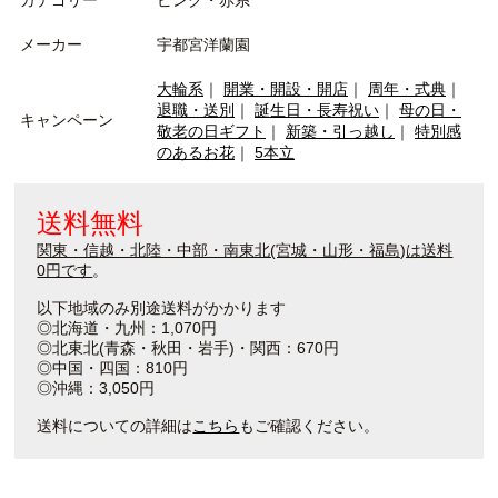
カテゴリー
ピンク・赤系
メーカー
宇都宮洋蘭園
大輪系
｜
開業・開設・開店
｜
周年・式典
｜
退職・送別
｜
誕生日・長寿祝い
｜
母の日・
キャンペーン
敬老の日ギフト
｜
新築・引っ越し
｜
特別感
のあるお花
｜
5本立
送料無料
関東・信越・北陸・中部・南東北(宮城・山形・福島)は送料
0円です
。
以下地域のみ別途送料がかかります
◎北海道・九州：1,070円
◎北東北(青森・秋田・岩手)・関西：670円
◎中国・四国：810円
◎沖縄：3,050円
送料についての詳細は
こちら
もご確認ください。